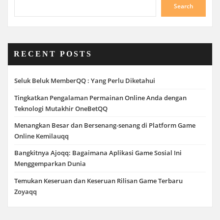
Search
RECENT POSTS
Seluk Beluk MemberQQ : Yang Perlu Diketahui
Tingkatkan Pengalaman Permainan Online Anda dengan
Teknologi Mutakhir OneBetQQ
Menangkan Besar dan Bersenang-senang di Platform Game
Online Kemilauqq
Bangkitnya Ajoqq: Bagaimana Aplikasi Game Sosial Ini
Menggemparkan Dunia
Temukan Keseruan dan Keseruan Rilisan Game Terbaru
Zoyaqq