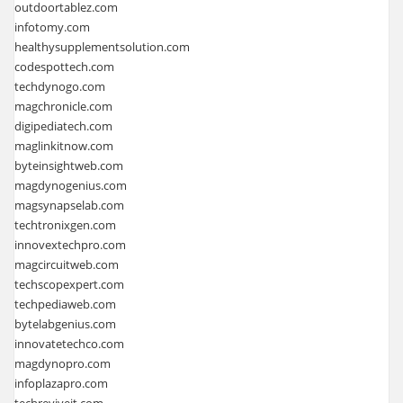
outdoortablez.com
infotomy.com
healthysupplementsolution.com
codespottech.com
techdynogo.com
magchronicle.com
digipediatech.com
maglinkitnow.com
byteinsightweb.com
magdynogenius.com
magsynapselab.com
techtronixgen.com
innovextechpro.com
magcircuitweb.com
techscopexpert.com
techpediaweb.com
bytelabgenius.com
innovatetechco.com
magdynopro.com
infoplazapro.com