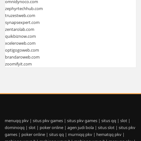
omnidynoco.com
zephyrtechhub.com
truzestweb.com
synapsexpert.com
zentarolab.com
quikbiznow.com
xceleroweb.com
optigogoweb.com
brandaroweb.com
zoomifyit.com
menuqq pkv
|
situs pkv games
|
situs pkv games
|
situs qq
|
slot
|
dominoqq
|
slot
|
poker online
|
agen judi bola
|
situs slot
|
situs pkv
games
|
poker online
|
situs qq
|
murniqq pkv
|
hematqq pkv
|