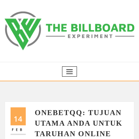
Skip
to
content
ONEBETQQ: TUJUAN
14
UTAMA ANDA UNTUK
FEB
TARUHAN ONLINE