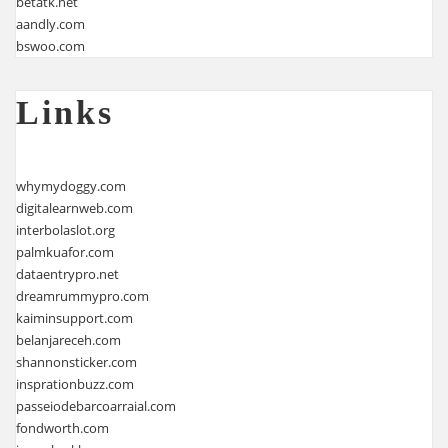
betatk.net
aandly.com
bswoo.com
Links
whymydoggy.com
digitalearnweb.com
interbolaslot.org
palmkuafor.com
dataentrypro.net
dreamrummypro.com
kaiminsupport.com
belanjareceh.com
shannonsticker.com
insprationbuzz.com
passeiodebarcoarraial.com
fondworth.com