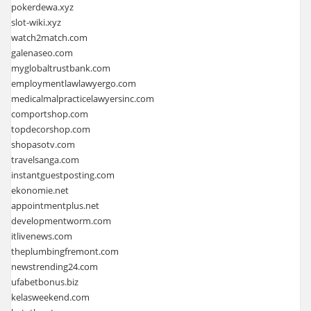
pokerdewa.xyz
slot-wiki.xyz
watch2match.com
galenaseo.com
myglobaltrustbank.com
employmentlawlawyergo.com
medicalmalpracticelawyersinc.com
comportshop.com
topdecorshop.com
shopasotv.com
travelsanga.com
instantguestposting.com
ekonomie.net
appointmentplus.net
developmentworm.com
itlivenews.com
theplumbingfremont.com
newstrending24.com
ufabetbonus.biz
kelasweekend.com