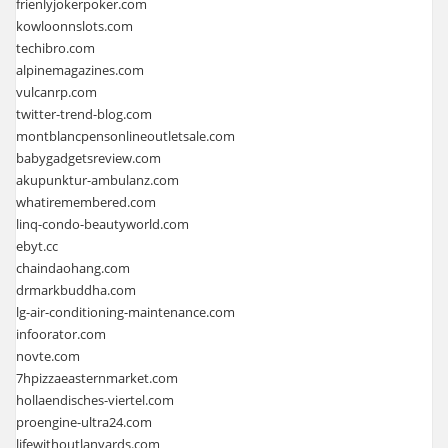
frienlyjokerpoker.com
kowloonnslots.com
techibro.com
alpinemagazines.com
vulcanrp.com
twitter-trend-blog.com
montblancpensonlineoutletsale.com
babygadgetsreview.com
akupunktur-ambulanz.com
whatiremembered.com
linq-condo-beautyworld.com
ebyt.cc
chaindaohang.com
drmarkbuddha.com
lg-air-conditioning-maintenance.com
infoorator.com
novte.com
7hpizzaeasternmarket.com
hollaendisches-viertel.com
proengine-ultra24.com
lifewithoutlanyards.com