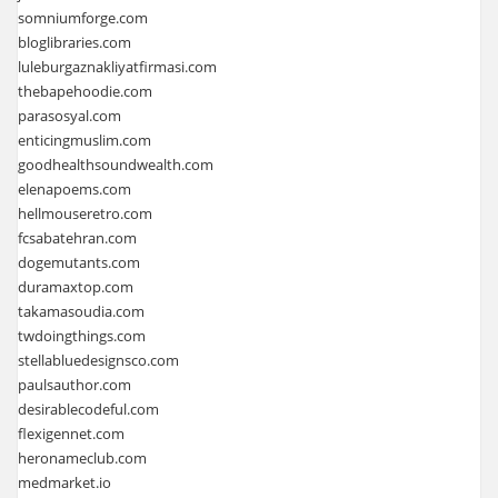
somniumforge.com
bloglibraries.com
luleburgaznakliyatfirmasi.com
thebapehoodie.com
parasosyal.com
enticingmuslim.com
goodhealthsoundwealth.com
elenapoems.com
hellmouseretro.com
fcsabatehran.com
dogemutants.com
duramaxtop.com
takamasoudia.com
twdoingthings.com
stellabluedesignsco.com
paulsauthor.com
desirablecodeful.com
flexigennet.com
heronameclub.com
medmarket.io