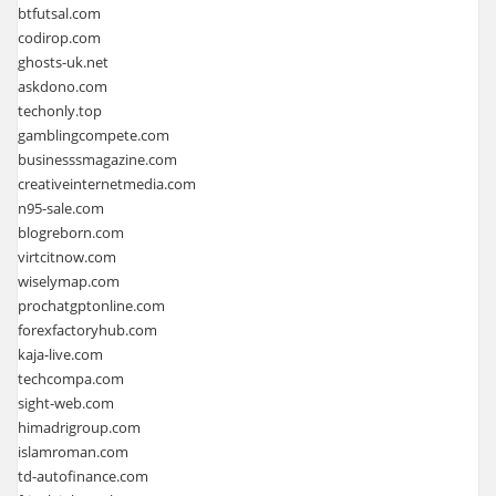
btfutsal.com
codirop.com
ghosts-uk.net
askdono.com
techonly.top
gamblingcompete.com
businesssmagazine.com
creativeinternetmedia.com
n95-sale.com
blogreborn.com
virtcitnow.com
wiselymap.com
prochatgptonline.com
forexfactoryhub.com
kaja-live.com
techcompa.com
sight-web.com
himadrigroup.com
islamroman.com
td-autofinance.com