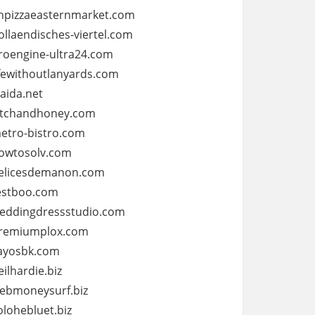
hpizzaeasternmarket.com
ollaendisches-viertel.com
roengine-ultra24.com
ifewithoutlanyards.com
raida.net
itchandhoney.com
etro-bistro.com
owtosolv.com
elicesdemanon.com
estboo.com
eddingdressstudio.com
remiumplox.com
ayosbk.com
eilhardie.biz
ebmoneysurf.biz
olohebluet.biz