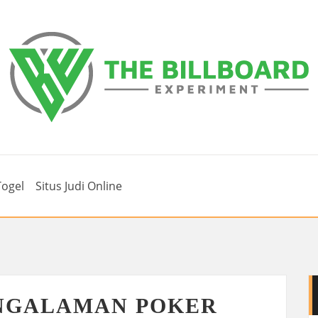
Togel
Situs Judi Online
ENGALAMAN POKER