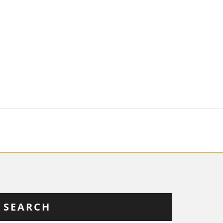
SEARCH