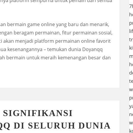
nnya platform sempurna untuk pemain dari semua
7
h
p
man bermain game online yang baru dan menarik,
l
ngan beragam permainan, fitur permainan sosial,
t
i akan menjadi platform permainan online favorit
k
emua kesenangannya – temukan dunia Doyanqq
m
ailah bermain untuk meraih kemenangan besar dan
h
d
t
w
p
y
 SIGNIFIKANSI
n
w
QQ DI SELURUH DUNIA
k