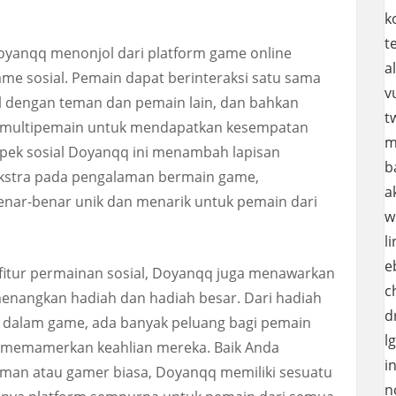
k
t
oyanqq menonjol dari platform game online
a
ame sosial. Pemain dapat berinteraksi satu sama
v
ol dengan teman dan pemain lain, dan bahkan
t
 multipemain untuk mendapatkan kesempatan
m
ek sosial Doyanqq ini menambah lapisan
b
kstra pada pengalaman bermain game,
a
enar-benar unik dan menarik untuk pemain dari
w
l
e
fitur permainan sosial, Doyanqq juga menawarkan
c
nangkan hadiah dan hadiah besar. Dari hadiah
d
if dalam game, ada banyak peluang bagi pemain
l
 memamerkan keahlian mereka. Baik Anda
i
aman atau gamer biasa, Doyanqq memiliki sesuatu
n