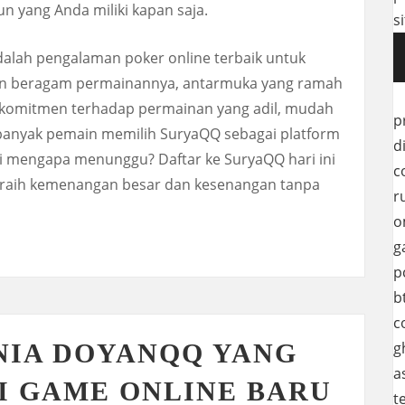
n yang Anda miliki kapan saja.
s
alah pengalaman poker online terbaik untuk
gan beragam permainannya, antarmuka yang ramah
n komitmen terhadap permainan yang adil, mudah
p
banyak pemain memilih SuryaQQ sebagai platform
d
adi mengapa menunggu? Daftar ke SuryaQQ hari ini
c
eraih kemenangan besar dan kesenangan tanpa
r
o
g
p
b
c
NIA DOYANQQ YANG
g
a
SI GAME ONLINE BARU
t