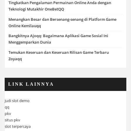
Tingkatkan Pengalaman Permainan Online Anda dengan
Teknologi Mutakhir OneBetQQ
Menangkan Besar dan Bersenang-senang di Platform Game
Online Kemilauqq
Bangkitnya Ajoqq: Bagaimana Aplikasi Game Sosial Ini
Menggemparkan Dunia
Temukan Keseruan dan Keseruan Rilisan Game Terbaru
Zoyaqq
LINK LAINNYA
judi slot demo
qq
pkv
situs pkv
slot terpercaya