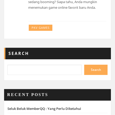
sedang booming? Siapa tahu, Anda mungkin
menemukan game online favorit baru Anda.
PKV GAMES
SEARCH
Search
RECENT POSTS
Seluk Beluk MemberQQ : Yang Perlu Diketahui