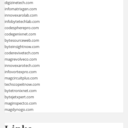
digizinetech.com
infomatrixgen.com
innovexarolab.com
infobytetechlab.com
codespherepro.com
codegenixnet.com
bytesourceweb.com
byteinsightnow.com
coderevivetech.com
magrevolveco.com
innovexarotech.com
infovortexpro.com
magcircuitplus.com
techscopeitnow.com
bytetronixnet.com
bytejetxpert.com
maginspectco.com
magdynogo.com