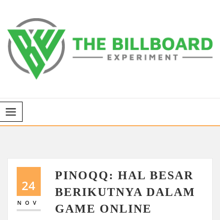
Skip
to
content
PINOQQ: HAL BESAR
24
BERIKUTNYA DALAM
NOV
GAME ONLINE