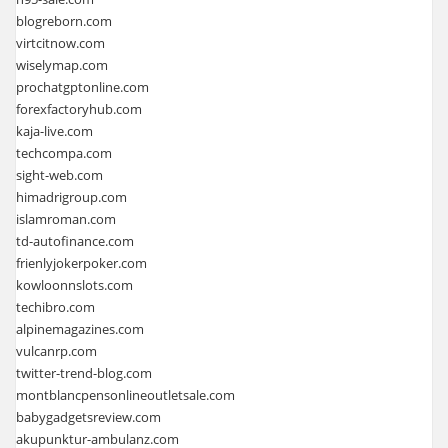
blogreborn.com
virtcitnow.com
wiselymap.com
prochatgptonline.com
forexfactoryhub.com
kaja-live.com
techcompa.com
sight-web.com
himadrigroup.com
islamroman.com
td-autofinance.com
frienlyjokerpoker.com
kowloonnslots.com
techibro.com
alpinemagazines.com
vulcanrp.com
twitter-trend-blog.com
montblancpensonlineoutletsale.com
babygadgetsreview.com
akupunktur-ambulanz.com