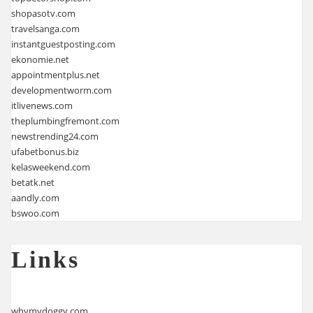
shopasotv.com
travelsanga.com
instantguestposting.com
ekonomie.net
appointmentplus.net
developmentworm.com
itlivenews.com
theplumbingfremont.com
newstrending24.com
ufabetbonus.biz
kelasweekend.com
betatk.net
aandly.com
bswoo.com
Links
whymydoggy.com