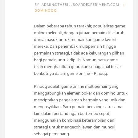
BY
ADMIN@THEBILLBOARDEXPERIMENT.COM
DOMINOQQ
Dalam beberapa tahun terakhir, popularitas game
online meledak, dengan jutaan pemain di seluruh
dunia masuk untuk memainkan game favorit
mereka. Dari penembak multipemain hingga
permainan strategi, tidak ada kekurangan pilihan
bagi pemain untuk dipilih. Namun, satu game
telah menghasilkan gebrakan sebagai hal besar
berikutnya dalam game online – Pinoqq.
Pinoqq adalah game online multipemain yang
menggabungkan elemen poker dan domino untuk
menciptakan pengalaman bermain yang unik dan
mengasyikkan. Para pemain bersaing satu sama
lain dalam pertandingan bertempo cepat,
menggunakan kombinasi keterampilan dan
strategi untuk mengecoh lawan dan muncul
sebagai pemenang.