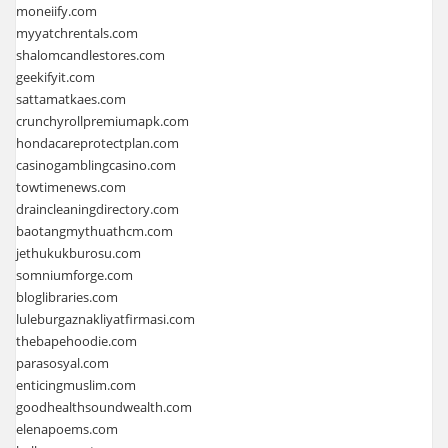
moneiify.com
myyatchrentals.com
shalomcandlestores.com
geekifyit.com
sattamatkaes.com
crunchyrollpremiumapk.com
hondacareprotectplan.com
casinogamblingcasino.com
towtimenews.com
draincleaningdirectory.com
baotangmythuathcm.com
jethukukburosu.com
somniumforge.com
bloglibraries.com
luleburgaznakliyatfirmasi.com
thebapehoodie.com
parasosyal.com
enticingmuslim.com
goodhealthsoundwealth.com
elenapoems.com