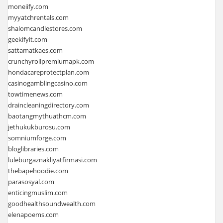
moneiify.com
myyatchrentals.com
shalomcandlestores.com
geekifyit.com
sattamatkaes.com
crunchyrollpremiumapk.com
hondacareprotectplan.com
casinogamblingcasino.com
towtimenews.com
draincleaningdirectory.com
baotangmythuathcm.com
jethukukburosu.com
somniumforge.com
bloglibraries.com
luleburgaznakliyatfirmasi.com
thebapehoodie.com
parasosyal.com
enticingmuslim.com
goodhealthsoundwealth.com
elenapoems.com