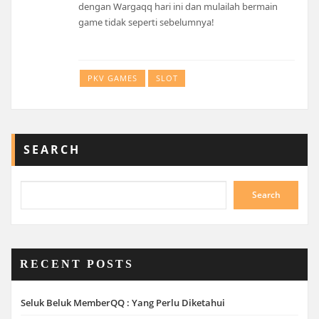
dengan Wargaqq hari ini dan mulailah bermain
game tidak seperti sebelumnya!
PKV GAMES
SLOT
SEARCH
Search
RECENT POSTS
Seluk Beluk MemberQQ : Yang Perlu Diketahui