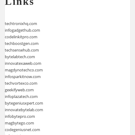
Links
techtronixhq.com
infogadgethub.com
codelinkitpro.com
techboostgen.com
techsensehub.com
bytelabtech.com
innovatexaweb.com
magdynotechco.com
infosparkitnow.com
techvortexco.com
geekifyweb.com
infoplazatech.com
bytegeniusxpert.com
innovatebytelab.com
infobytepro.com
magbytego.com
codegeniusnet.com