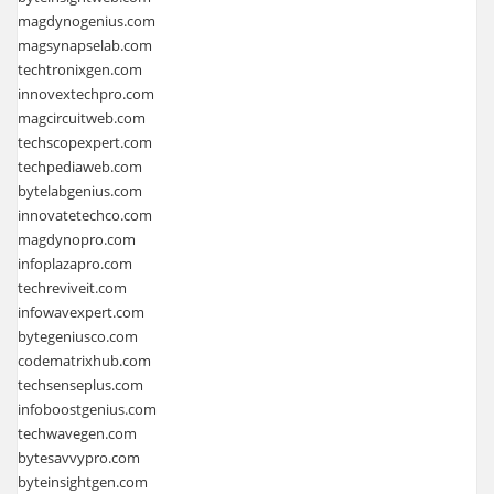
magdynogenius.com
magsynapselab.com
techtronixgen.com
innovextechpro.com
magcircuitweb.com
techscopexpert.com
techpediaweb.com
bytelabgenius.com
innovatetechco.com
magdynopro.com
infoplazapro.com
techreviveit.com
infowavexpert.com
bytegeniusco.com
codematrixhub.com
techsenseplus.com
infoboostgenius.com
techwavegen.com
bytesavvypro.com
byteinsightgen.com