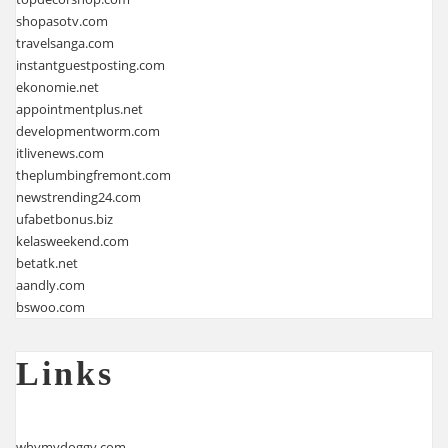
shopasotv.com
travelsanga.com
instantguestposting.com
ekonomie.net
appointmentplus.net
developmentworm.com
itlivenews.com
theplumbingfremont.com
newstrending24.com
ufabetbonus.biz
kelasweekend.com
betatk.net
aandly.com
bswoo.com
Links
whymydoggy.com