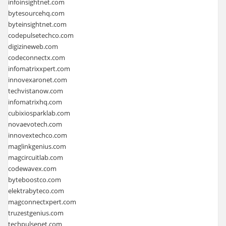
infoinsightnet.com
bytesourcehq.com
byteinsightnet.com
codepulsetechco.com
digizineweb.com
codeconnectx.com
infomatrixxpert.com
innovexaronet.com
techvistanow.com
infomatrixhq.com
cubixiosparklab.com
novaevotech.com
innovextechco.com
maglinkgenius.com
magcircuitlab.com
codewavex.com
byteboostco.com
elektrabyteco.com
magconnectxpert.com
truzestgenius.com
techpulsenet.com