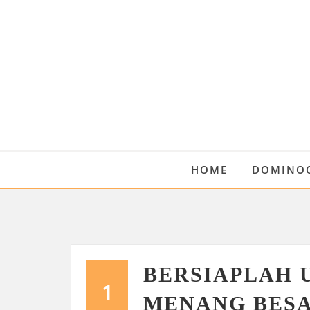
Skip
to
content
HOME
DOMINO
BERSIAPLAH 
1
MENANG BESA