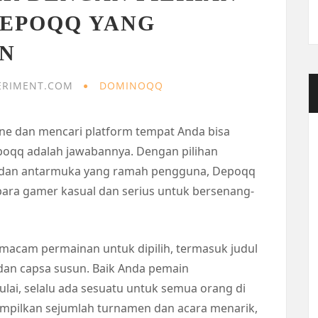
EPOQQ YANG
N
ERIMENT.COM
DOMINOQQ
ne dan mencari platform tempat Anda bisa
oqq adalah jawabannya. Dengan pilihan
dan antarmuka yang ramah pengguna, Depoqq
para gamer kasual dan serius untuk bersenang-
acam permainan untuk dipilih, termasuk judul
 dan capsa susun. Baik Anda pemain
ai, selalu ada sesuatu untuk semua orang di
ampilkan sejumlah turnamen dan acara menarik,