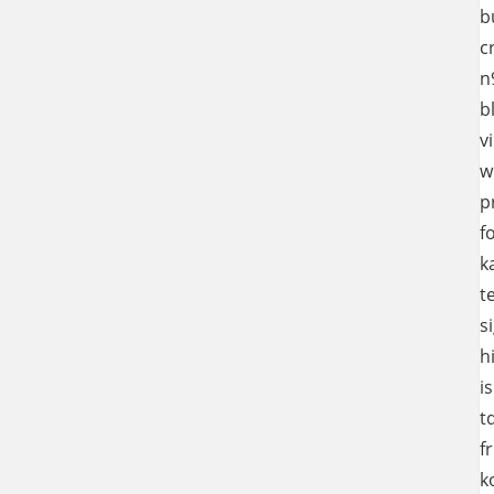
b
c
n
b
v
w
p
f
k
t
s
h
i
t
f
k