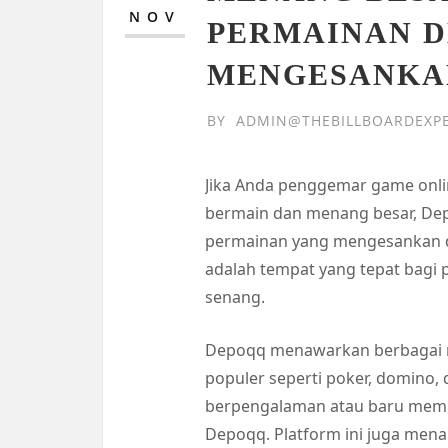
NOV
PERMAINAN D
MENGESANKA
BY
ADMIN@THEBILLBOARDEXP
Jika Anda penggemar game onli
bermain dan menang besar, Dep
permainan yang mengesankan 
adalah tempat yang tepat bagi 
senang.
Depoqq menawarkan berbagai m
populer seperti poker, domino,
berpengalaman atau baru memul
Depoqq. Platform ini juga men