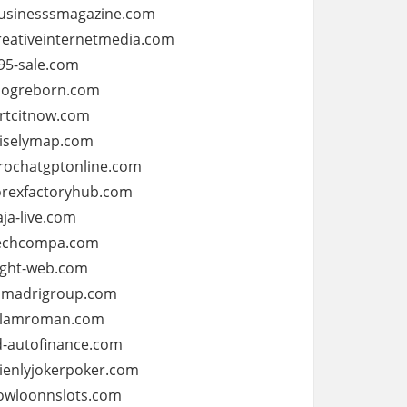
usinesssmagazine.com
reativeinternetmedia.com
95-sale.com
logreborn.com
irtcitnow.com
iselymap.com
rochatgptonline.com
orexfactoryhub.com
aja-live.com
echcompa.com
ight-web.com
imadrigroup.com
slamroman.com
d-autofinance.com
rienlyjokerpoker.com
owloonnslots.com