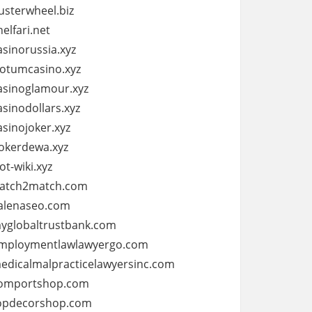
usterwheel.biz
helfari.net
asinorussia.xyz
lotumcasino.xyz
asinoglamour.xyz
asinodollars.xyz
asinojoker.xyz
okerdewa.xyz
lot-wiki.xyz
atch2match.com
alenaseo.com
yglobaltrustbank.com
mploymentlawlawyergo.com
edicalmalpracticelawyersinc.com
omportshop.com
opdecorshop.com