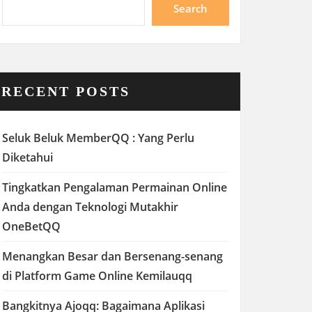
Search
RECENT POSTS
Seluk Beluk MemberQQ : Yang Perlu
Diketahui
Tingkatkan Pengalaman Permainan Online
Anda dengan Teknologi Mutakhir
OneBetQQ
Menangkan Besar dan Bersenang-senang
di Platform Game Online Kemilauqq
Bangkitnya Ajoqq: Bagaimana Aplikasi