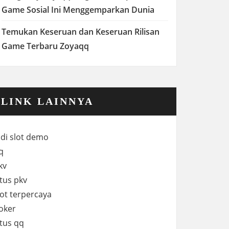
Game Sosial Ini Menggemparkan Dunia
Temukan Keseruan dan Keseruan Rilisan
Game Terbaru Zoyaqq
LINK LAINNYA
udi slot demo
q
kv
itus pkv
lot terpercaya
oker
itus qq